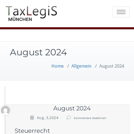
Toggle na
August 2024
Home
/
Allgemein
/
August 2024
August 2024
f
Aug. 3,2024
Kommentare deaktiviert
ü
Steuerrecht
r