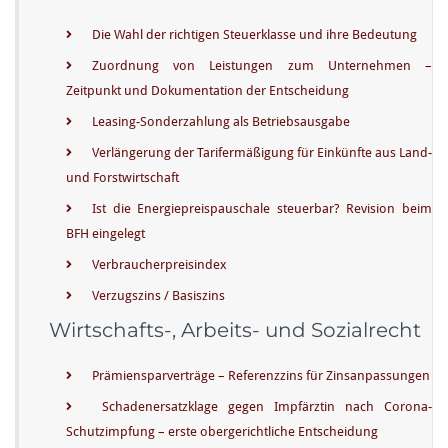
A
Die Wahl der richtigen Steuerklasse und ihre Bedeutung
u
Zuordnung von Leistungen zum Unternehmen –
g
Zeitpunkt und Dokumentation der Entscheidung
u
s
Leasing-Sonderzahlung als Betriebsausgabe
t
Verlängerung der Tarifermäßigung für Einkünfte aus Land-
2
und Forstwirtschaft
0
Ist die Energiepreispauschale steuerbar? Revision beim
2
BFH eingelegt
4
Verbraucherpreisindex
Verzugszins / Basiszins
Wirtschafts-, Arbeits- und Sozialrecht
Prämiensparverträge – Referenzzins für Zinsanpassungen
Schadenersatzklage gegen Impfärztin nach Corona-
Schutzimpfung – erste obergerichtliche Entscheidung