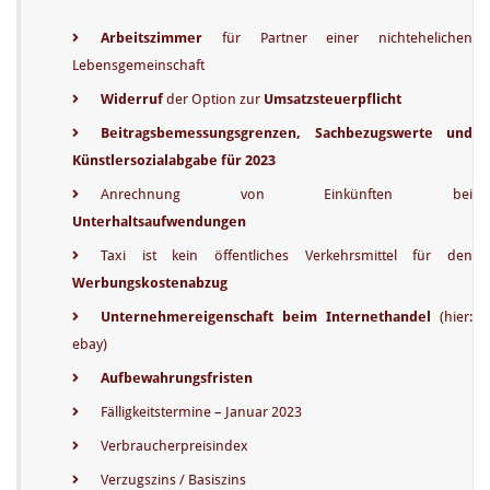
J
Arbeitszimmer
für Partner einer nichtehelichen
a
Lebensgemeinschaft
n
Widerruf
der Option zur
Umsatzsteuerpflicht
u
a
Beitragsbemessungsgrenzen, Sachbezugswerte und
r
Künstlersozialabgabe für 2023
2
Anrechnung von Einkünften bei
0
Unterhaltsaufwendungen
2
Taxi ist kein öffentliches Verkehrsmittel für den
3
Werbungskostenabzug
Unternehmereigenschaft beim Internethandel
(hier:
ebay)
Aufbewahrungsfristen
Fälligkeitstermine – Januar 2023
Verbraucherpreisindex
Verzugszins / Basiszins