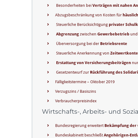
Besonderheiten bei
Verträgen mit nahen A
Abzugsbeschränkung von Kosten für
häuslic
Steuerliche Berücksichtigung
privater Schul
Abgrenzung
zwischen
Gewerbebetrieb
un
Überversorgung bei der
Betriebsrente
Steuerliche Anerkennung von
Zeitwertkonte
Erstattung von Versicherungsbeiträgen
nur
Gesetzentwurf zur
Rückführung des Solidari
Fälligkeitstermine – Oktober 2019
Verzugszins / Basiszins
Verbraucherpreisindex
Wirtschafts-, Arbeits- und Sozi
Bundesregierung erweitert
Bekämpfung der 
Bundeskabinett beschließt
Angehörigen-Entl