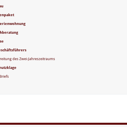
au
enpaket
Ferienwohnung
chberatung
se
schäftsführers
reitung des Zwei-Jahreszeitraums
hutzklage
Briefs