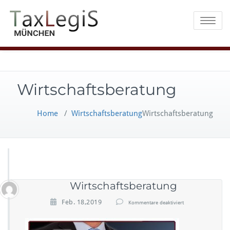
Toggle na
Wirtschaftsberatung
Home
/
Wirtschaftsberatung
Wirtschaftsberatung
Wirtschaftsberatung
f
Feb. 18,2019
Kommentare deaktiviert
ü
r