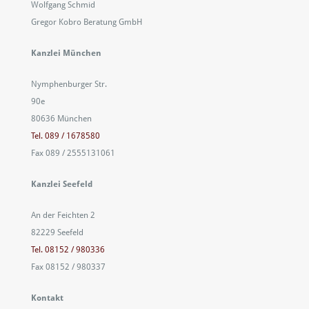
Wolfgang Schmid
g
Gregor Kobro Beratung GmbH
Kanzlei München
Nymphenburger Str.
90e
80636 München
Tel. 089 / 1678580
Fax 089 / 2555131061
Kanzlei Seefeld
An der Feichten 2
82229 Seefeld
Tel. 08152 / 980336
Fax 08152 / 980337
Kontakt