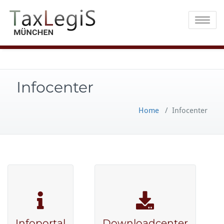
Toggle na
Infocenter
Home
/
Infocenter
Infoportal
Downloadcenter