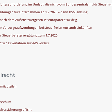
J
lungsaufforderung im Umlauf, die nicht vom Bundeszentralamt für Steuern 
u
reibungen für Unternehmen ab 1.7.2025 – dann KSt-Senkung
l
i
 nach dem Außensteuergesetz ist europarechtswidrig
2
 Vorsorgeaufwendungen bei steuerfreien Auslandseinkünften
0
r Steuerberatervergütung zum 1.7.2025
2
htliches Verfahren zur AdV voraus
5
alrecht
mitzuteilen
gsschutz
lversicherungspflicht