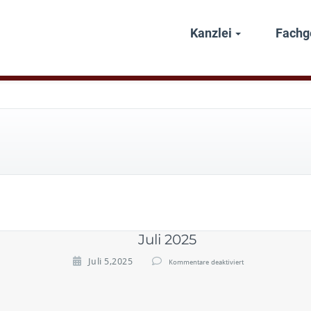
Kanzlei
Fachg
Juli 2025
f
Juli 5,2025
Kommentare deaktiviert
ü
r