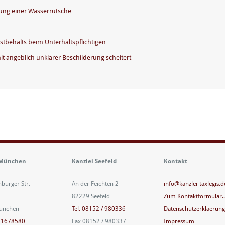
zung einer Wasserrutsche
tbehalts beim Unterhaltspflichtigen
 angeblich unklarer Beschilderung scheitert
 München
Kanzlei Seefeld
Kontakt
urger Str.
An der Feichten 2
info@kanzlei-taxlegis.d
82229 Seefeld
Zum Kontaktformular..
ünchen
Tel. 08152 / 980336
Datenschutzerklaerun
/ 1678580
Fax 08152 / 980337
Impressum