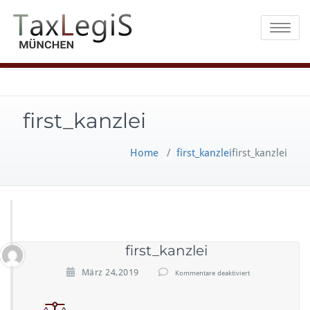
Toggle na
first_kanzlei
Home
/
first_kanzlei
first_kanzlei
first_kanzlei
f
März 24,2019
Kommentare deaktiviert
ü
r