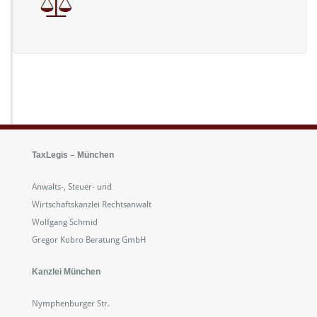
f
i
r
s
t
_
k
a
n
TaxLegis – München
z
Anwalts-, Steuer- und
l
Wirtschaftskanzlei Rechtsanwalt
e
Wolfgang Schmid
i
Gregor Kobro Beratung GmbH
Kanzlei München
Nymphenburger Str.