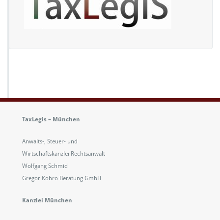
l
o
g
o
TaxLegis – München
Anwalts-, Steuer- und
Wirtschaftskanzlei Rechtsanwalt
Wolfgang Schmid
Gregor Kobro Beratung GmbH
Kanzlei München