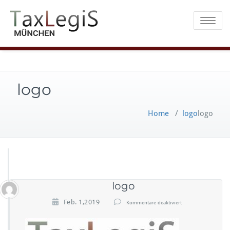
Toggle na
logo
Home
/
logo
logo
logo
f
Feb. 1,2019
Kommentare deaktiviert
ü
r